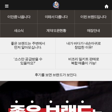
이만큼 나옵니다
이래서 다릅니다
이런 브랜드입니다
새소식
계약/오픈현황
매장안내
좋은 브랜드는 주변에서
내가 바다가 내손아귀로
먼저 알아보십니다.
창업한 이유!
‘소스만 공급받을 수
비조리 밀키트 판매로
있을까요?’
복합 매출이 가능!
후기를 보면 브랜드가 보인다.