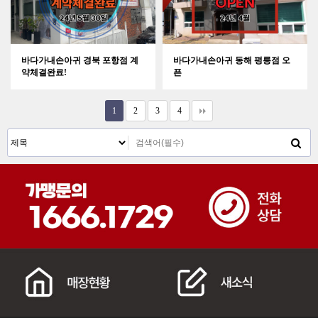
바다가내손아귀 경북 포항점 계
바다가내손아귀 동해 평릉점 오
약체결완료!
픈
1
2
3
4