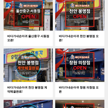
바다가내손아귀 울산중구 서동점
바다가내손아귀 천안 봉명점 오
오픈!
픈!
바다가내손아귀 천안 봉명점 계
바다가내손아귀 창원 의창점 오
약체결완료!
픈