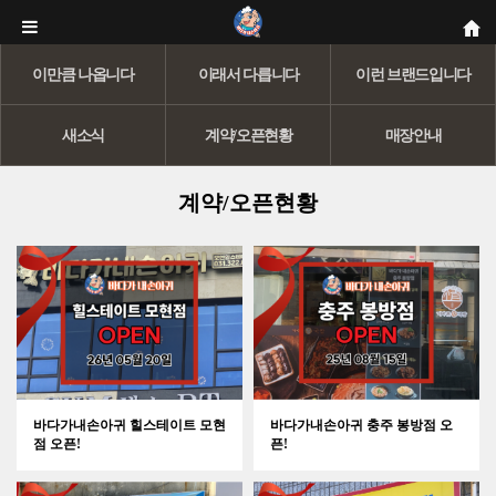
이만큼 나옵니다
이래서 다릅니다
이런 브랜드입니다
새소식
계약/오픈현황
매장안내
계약/오픈현황
바다가내손아귀 힐스테이트 모현
바다가내손아귀 충주 봉방점 오
점 오픈!
픈!