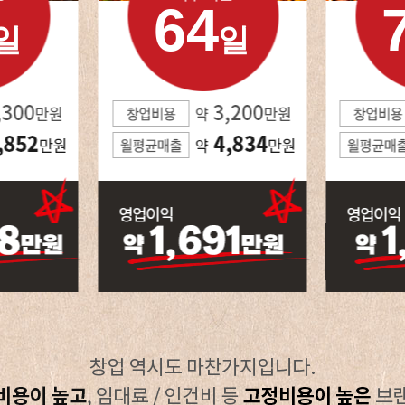
64
일
일