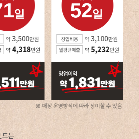
71
52
일
일