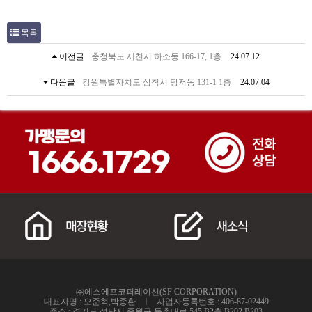
목록
이전글
충청북도 제천시 하소동 166-17, 1층
24.07.12
다음글
강원특별자치도 삼척시 당저동 131-1 1층
24.07.04
㈜에스에프코퍼레이션(SF CORPORATION)
대표자명 : 오준혁,박종환 ㅣ 사업자등록번호 : 406-87-02449
주소 : 경기도 성남시 중원구 둔촌대로 545,B2층 B202,B203